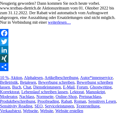
Neugierig geworden? Dann kommen Sie noch heute vorbei.
www.textbau-dietrich.de Aktionszeitraum vom 01. Oktober 2022 bis
zum 31.12.2022. Der Rabatt wird automatisch vom Auftragswert
abgezogen, eine Auszahlung oder Ersatzleitungen sind nicht möglich.
Nur in Verbindung mit einer
weiterlesen…
Facebook
Twitter
LinkedIn
XING
Teilen
Schlagworte
10 %
,
Aktion
,
Alphalesen
,
Artikelbeschreibung
,
Autor*innenservice
,
Belletristik
,
Betalesen
,
Bewerbung schreiben
,
Bewerbung schreiben
lassen
,
Buch
,
Chat
,
Dienstleistungen
,
E-Mail
,
Forum
,
Ghostwriting
,
Korrektorat
,
Lebenslauf schreiben lassen
,
Lektorat
,
Manuskript
,
Moderator
,
Nachlass
,
Normseite
,
Online-Shop
,
Preisnachlass
,
Produktbeschreibung
,
Proofreading
,
Rabatt
,
Roman
,
Sensitives Lesen
,
Sensitivity Reading
,
SEO
,
Serviceleistungen
,
Texterstellung
,
Verkaufstext
,
Webseite
,
Website
,
Website erstellen