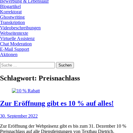
Bewerbung & Lebenslauf
Blogartikel
Korrektorat
Ghostwriting
Transkription
Videobeschreibungen
Webseitentexte
Virtuelle Assistenz
Chat Moderation
E-Mail Support
Aktionen
Suchen
Suche
nach:
Schlagwort:
Preisnachlass
Zur Eröffnung gibt es 10 % auf alles!
Posted
30. September 2022
on
Zur Eröffnung der Webpräsenz gibt es bis zum 31. Dezember 10 %
Preisnachlass auf alle Dienstleistungen von Textbau Dietrich.