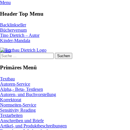
Zum
Menu
Inhalt
springen
Header Top Menu
Backlinkseller
Bücherversum
Tino Dietrich – Autor
Kinder-Mandala
Facebook
Textbau Dietrich
Menü
#Dienstleistungen #Textarbeiten #Virtuelle Assistenz
Suche
nach:
Primäres Menü
Textbau
Autoren-Service
Alpha,- Beta- Testlesen
Autoren- und Buchvorstellung
Korrektorat
Normseiten-Service
Sensitivity Reading
Textarbeiten
Anschreiben und Briefe
Artikel- und Produktbeschreibungen