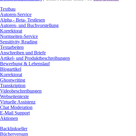
Nach
Textbau
oben
Autoren-Service
scrollen
Alpha,- Beta- Testlesen
Autoren- und Buchvorstellung
Korrektorat
Normseiten-Service
Sensitivity Reading
Textarbeiten
Anschreiben und Briefe
Artikel- und Produktbeschreibungen
Bewerbung & Lebenslauf
Blogartikel
Korrektorat
Ghostwriting
Transkription
Videobeschreibungen
Webseitentexte
Virtuelle Assistenz
Chat Moderation
E-Mail Support
Aktionen
Backlinkseller
Bücherversum